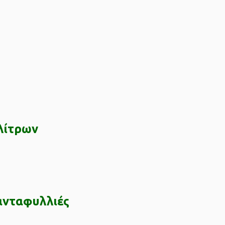
λίτρων
ιανταφυλλιές