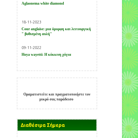
Aglaonema white diamond
18-11-2023
Cour anglaise: μια όμορφη και λειτουργική
" βυθισμένη αυλή"
09-11-2022
Hoya wayetti: Η κόκκινη χόγια
Οραματιστείτε και πραγματοποιήστε τον
μικρό σας παράδεισο
Παίξτε στο
Allstarcasino
και κερδίστε
지금
melbet korea
에서 최고의 카지노
Získejte
μεγάλα έπαθλα.
경험을 즐겨보세요!
okamžitý
přístup
Διαθέσιμα Σήμερα
ke