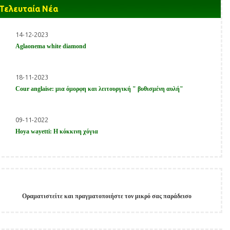
Τέλος, καλό θα ήταν εξαρχής να τοποθετηθεί σε ένα σκεύος
Τελευταία Νέα
με βάθος τουλάχιστον 60 εκατοστά, καθώς το φυτό αυτό
έχει την τάση να ψηλώνει εύκολα και γρήγορα και να
14-12-2023
δημοουργεί ισχυρό ριζικό σύστημα.
Aglaonema white diamond
Στα φυτώρια μας μπορείτε να βρείτε φίκο κιαθιστίπουλα σε
μεσαία και μεγάλα μεγέθη.
18-11-2023
Cour anglaise: μια όμορφη και λειτουργική " βυθισμένη αυλή"
09-11-2022
Hoya wayetti: Η κόκκινη χόγια
Οραματιστείτε και πραγματοποιήστε τον μικρό σας παράδεισο
Παίξτε στο
Allstarcasino
και κερδίστε μεγάλα έπαθλα.
지금
melbet korea
에서 최고의 카지노 경험을 즐겨보세요!
Získejte
okamžitý