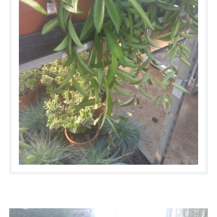
Η Ελλάδα είναι μια πλούσια χώρα, άκρως ενδιαφέρουσα
φυτολογικά και χαρισματική, όπου ο καθένας μπορεί στην αυλή
του, στο χωράφι του πατέρα του, στο εξοχικό του να φυτέψει
από ένα απλό κουκούτσι εως μια συστάδα τεράστιων δέντρων
και το αποτέλεσμα να είναι άψογο, εύκολα και γρήγορα χωρίς
ιδιαίτερα προβλήματα. Δεν συμβαίνει όμως το ίδιο και με τις
υπόλοιπες χώρες της Ευρώπης, όπου οι συνθήκες, το κλίμα, η
ποικιλομορφία στο αναγλυφό τους και η πυκνοκατοίκηση των
αστικών κέντρων, καθιστούν κάτι τέτοιο αδύνατον. Και σε
αυτές τις περιπτώσεις όμως λόγω της αναγκαιότητας
"πράσινων" παραθύρων, υπάρχουν λύσεις και μια από αυτές
είναι και το λεγόμενο cour anglaise. Πρόκειται για τον γαλλικό
όρο μιας τεχνικής που εφαρμόστηκε με μεγαλύτερη συχνότητα
στην Αγγλία του προηγούμενου αιώνα, απο οτι στην υπόλοιπη