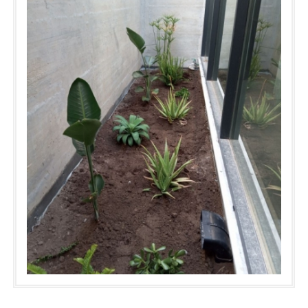
γραφείων λόγω των λιγοστών τους αναγκών, αλλά και του
σχετικά μικρού τους μεγέθους. Δεν ξεπερνούν ποτέ τους 70 με
80 πόντους σε ύψος, ενώ πολλαπλασιάζονται αναπτύσσοντας
νέους βλαστούς από την ρίζα, φουντώνοντας περισσότερο
παρά ψηλώνοντας. Χρειάζονται πολύ καλής ποιότητας χώμα,
συνήθως τύρφη ξανθιά εμπλουτισμένη, που εξασφαλίζει την
άριστη αποστράγγιση και τα απαραίτητα θρεπτικά συστατικά
για ένα τόσο τροπικό φυτό. Το λίπασμα σε μηνιαία βάση δεν
πρέπει να λείπει σχεδόν ποτέ απο την καθημερινή τους ρουτίνα
περιποίησης. Εξαίρεση αποτελούν οι λευκές ποικιλίες για την
ευαισθησία που επιδεικνύουν γενικά. Οι ανάγκες τους σε νερό
είναι σίγουρα ακόμα λιγότερες, ενώ η μεταφύτευση παραμένει
ένα θέμα. Είναι απαραίτητο το φυτό να έχει ριζώσει πολύ καλά
και να επικρατεί υψηλή ημερήσια θερμοκρασία για να υπάρξει η
απόλυτη επιτυχία.
Στα φυτώρια μας μπορείτε να βρείτε πολλές ποικιλίες
αγλαόνεμα όλο το χρόνο σε διάφορα μεγέθη.