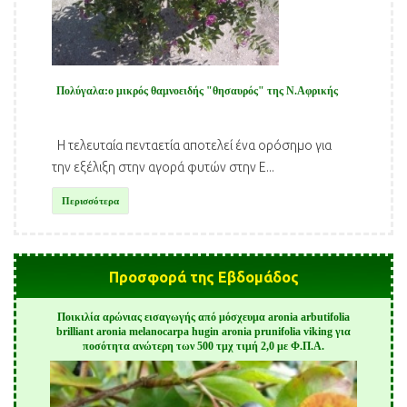
Πολύγαλα:ο μικρός θαμνοειδής "θησαυρός" της Ν.Αφρικής
Η τελευταία πενταετία αποτελεί ένα ορόσημο για
την εξέλιξη στην αγορά φυτών στην Ε...
Περισσότερα
Προσφορά της Εβδομάδος
Ποικιλία αρώνιας εισαγωγής από μόσχευμα aronia arbutifolia
brilliant aronia melanocarpa hugin aronia prunifolia viking για
ποσότητα ανώτερη των 500 τμχ τιμή 2,0 με Φ.Π.Α.