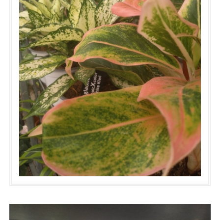
δυσανάλογο μήκος. Εκεί η επιλογή των υλικών οφείλει να
πρσαρμοστεί στις διαστάσεις και τις απαιτήσεις του χώρου με
ψηλόλιγνα φυτά και πέτρες μικρής διαμέτρου, ώστε με την
πάροδο του χρόνου να μην δημιουργηθούν προβλήματα.
Εσωτερικοί εξώστες με μικρά "δύσκολα" στη διαχείριση κενά-
Οι Φιλιππίνες είναι μια χώρα στην νοτιοανατολική γωνιά της
αίθρια μπορούν επίσης να αποτελέσουν τη βάση ενός πολύ
Ασίας με ξεχωριστή παραδοση, κουλτούρα και πολιτισμό που
κομψού και λειτουργικού cour anglaise. Σε αυτήν την
διαθέτει επίσης και μια ευρεία πολυπλοκότητα σε διαφορετικά
περίπτωση πολλά φυτά εσωτερικού χώρου μπορούν να
είδη πανίδας και χλωρίδας. Ειδικά όσον αφορά την χλωρίδα, τα
χρησιμεύσουν ως βασικά στοιχεία σε μια ολοκληρωμένη
φυτά που προέρχονται από αυτό το σημείο του πλανήτη
"πράσινη" εικόνα. Ακόμα και ένα πετρόχτιστο τοιχίο
διακρίνονται για το πλούσιο και εντυπωσιακό σαν ζωγραφιά
αντιστήριξης, μια απο τις πιο διαδεδομένες τεχνικές σε μέρη με
φύλλωμά τους, όπως και για τα ιδιόρρυθμα και πολλές φορές
έντονη κλίση, μπορεί να χρησιμοποιηθεί με τεράστια επιτυχία
αρωματικά τους άνθη. Η χόγια ανήκει δικαιωματικά σε αυτήν
ως το ιδανικό φόντο των cour anglaise. Παχύφυτα, κισσοί,
την κατηγορία, εαν παρατηρήσει κανείς προσεκτικά έστω και
κάκτοι ακόμη και μικρά φοινικοειδή, θάμνοι σε νανοειδή μορφή
20 με 30 απο τα 700 συνολικά είδη της, κάθώς στη χώρα μας με
μεγάλα βότσαλα και φλούδες πεύκου συνιστούν τα
δυσκολία και σε εξαιρετικά σπάνιες περιπτώσεις μπορεί κανείς
εντυπωσιακότερα σκηνικά με φαντασία αλλά και διάρκεια.
να έχει πρόσβαση σε περισσότερα. Σαν κλασσικό επίφυτο οι
Τέλος, απαραίτητη προυπόθεση πάντα παραμένει η άριστη
περισσότερες χόγιες αναζητούν τη συνεχή και έντονη υγρασία
αποστράγγιση με τη χρήση πολύ καλών ποιοτικά υλικών
στην ατμόσφαιρα, όπως και τις υψηλές όλο το χρόνο
υποστρώματος και η τακτκή τους συντήρηση με κλάδεμα και
θερμοκρασίες. Σε περιοχές με 60 και 70 τοις εκατό υγρασία και