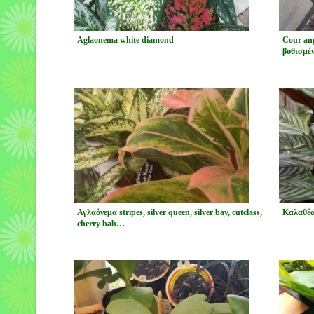
with
plinko
betting
casino
jogo
profitez
spēles,
la
por
mejores
apreciate
de
která
1xslots
prečo
τύχης
en
flexibiliteit,
hvorfor
unique
игрой,
apk
καζινο
one
rewards
nederland
zonder
ronde
Rush
online
bonanza
platformasida
ödülleri
wildz
well
stylish
use,
licențiate
btc
с
card
navigation,
un
reglas
LuckyMate
mərclərə
une
παιχνίδια
το
διαδικτυακού
чтобы
покердом
онлайн-
казино
разделе
и
спортивных
удобный
выбор
доступ
и
игру
и
каспи
играми,
kz
в
информацию
casino
на
увидеть
казино
vavada
online
natknąć
projekt
wspominają
temat
про
road
в
узнать
natknąć
się
упоминание
big
увидеть
czasem
się
цифровых
από
menciona
casino
spinfin
dans
einigen
wird
gioco
νέες
new
el
версию,
слоты
классические
широкий
работу
качественный
высокую
удобный
других
найти
среди
kz
бетбум
kz
казино
casino
pl
casino
każdy
casino
casino
game
каждый
game
η
bonanza
y
gana
y
casinos
offers
interfaz
navegación
diseño
entorno
fluida
seguro
offers
australian
offering
novinky
casino
visit
1xslots
онлайн
has
casinos
various
were
schnelle
casino
ve
roulette
iGaming
une
prefieren
https://www.newsghana.com.gh/online-
review
los
for
Trustpilot.
использовать
in
welkomstbonus
d’examiner
shiny
players
review
bonanza
bank
appeal
Non
Not
поиске
may
Rascal
Dragon’s
closely
help
pokie
can
bank
piggy
trusted
search
can
могут
рыбалку,
могут
casino
casino
dinamikusan
platform,
eine
often
,
,
.
tv
casino
and
nz
onde
des
sporta
mejor
qué
ofertas
cazinouri
bonusuri
kombinuje
online
si
που
rabbit
privacy
spillet
mix
бонусами
to
online
of
at
met
cruks
nieuwe
game
slot
and
o‘yinlardan
kazan!
casino
casino
design
the
și
dice
официальной
casino
secure
casino
claras
with
başlayın.
expérience
επισκέπτονται
x3bet
καζίνο.
открыть
казахстан
развлечения.
олимп
sultan
высокую
событий.
интерфейс
слотов.
к
современный
для
бонусами.
казино
иногда
при
обсуждениях
о
когда
dragon
упоминание
казахстан
casino
niektórzy
się
bizon
o
platformy
плинко
в
курицу
больше
się
czasem
крейзи
bass
обсуждение
natrafiają
czasem
развлечений.
3.500
ocasionalmente
casino
leurs
Beiträgen
auch
digitale
πλατφόρμες
online
nombre
позволяющую
и
автоматы,
ассортимент
и
игровой
скорость
доступ
вариантов.
онлайн
других
скачать
кз
скачать
где
gdzie
gdzie
gdzie
dzień
pl
gdzie
gdzie
уровень
gdzie
τύχη
and
gana
premios
gana
argentina
a
intuitiva
sencilla
intuitivo
seguro
con
y
a
online
discreet,
and
1xslots
casino
made
to
perspectives
reported
auszahlung
for
sugar
sites
con
API
el
casinos-
https://www.newsghana.com.gh/trusted-
online
fast
Казино
Canada
zonder
magius
wilds
find
Online
when
bonanza
to
Gamstop
on
у
compare
when
Gate
linked
beginners
can
appear
casino
bank
games,
for
interest
изучить
могут
изучить
bietet
engedéllyel
fejlődő
amely
breite
visit
,
,
.
.
Aglaonema white diamond
Cour ang
bet
game
casino
offering
estratégia
meilleurs
likmes
selección
miles
del
online
exclusive,
štěstí,
donde
túto
προσφέρει
road
en
vokser
of
и
install
για
the
mad
een
dat
kansen
and
page
explore
bahramand
ontario
with
and
platform
complet
game
лицензией
login
banking,
en
y
popular
immersive
το
για
для
в
games
скорость
и
любимым
интерфейс.
всех
среди
обсуждают
обсуждении
игровых
казино
речь
money
платформы
в
w
gracze
na
kasyno
pelikan
bizzo
кз
комментариях.
на
об
na
temat
тайм
bonanza
проекта
na
temat
κουλοχέρηδες
spinfin
online
recommandations.
über
spin
viene
ψυχαγωγίας
australian
casino
играть
удобные
так
слотов,
удобный
контент.
загрузки
к
казино
брендов.
где
где
каждый
nagrody
bonusy
zabawa
daje
gdzie
jackpot
liczy
приносит
każdy
είναι
spin
grandes
increíbles
premios
y
modern
y
y
y
y
múltiples
confiable
wide
pokies
professional
enjoy
casino
online
crypto
find
on
by
deutschland
its
rush
zambia
licenza
unique,
ecosistema
in-
betting-
casinos
rounds
вавада
–
storting.
casino
pour
information
casinos
comparing
spot
players
Casinos
GamStop
пользователей,
Heartbreakers
they
Bonus
with
understand
appeal
when
australia
casino
secure
an
users
Divine
обратить
Big
seinen
rendelkező
online
széles
Palette
BetFury
.
.
,
,
,
.
βυθισμέ
Enjoy
real
games.
a
e
jeux
un
de
de
mercado
și
jocuri
napětí
la
hru
στιγμιαία
casino
een
raskt
luck,
высокими
the
όσους
most
slots
gevarieerd
vrijheid
op
unlock
to
thrilling
bo‘ling.
focused
clean
entertainment
operates
legale
a
для
from
and
ligne
pagos
pokies
soutenue
x3bet
περισσότερες
себя
сети.
где
загрузки.
бонусы.
играм.
пользователей.
игровых
mellstroy
онлайн
платформ.
казахстана
заходит
casino
ubet
блогах.
poszukiwaniu
trafiają
wzmiankę
w
casino
casino
деньги
играх.
tytuł
chicken
казино
ice
tytuł
ice
και
casino
among
Online-
fin
citato
μπορεί
casinos
jugabet
в
условия
и
комфортную
доступ
игр
современным
казахстан
азарт
ставки
день
czekają
czekają
trwa
nowe
jackpot
może
się
новые
poziom
μαζί
to
premios
increíbles
gana
selection
opciones
contenido
acceso
estable
categorías
para
selection
and
companionship
wins
online
as
gambling
the
service
TalkBasket
im
engaging
oyna
reflecting
che,
tandis
de
ghana-
sites-
suelen
and
официальный
safe
et
mieux
about
in
playful
to
who
to
to
изучающих
slot
want
Choice
adventure
the
to
players
when
australia
payments,
ai
who
Fortune
внимание
Bass
Spielern
játékokat,
kaszinó,
körű
an
because
,
,
.
.
.
.
,
.
,
live
money
Enjoy
trusted
tempo
de
ekskluzīvus
juegos
jugadores
con
profită
captivante
a
diversión
obľúbili
αποτελέσματα
donde
uitgebreid
i
excitement,
коэффициентами
app
θέλουν
popular
a
spelaanbod
en
hogere
new
explore
cascading
on
layout
casino
via
pentru
fast
ставок
desktops,
real
fiable
rápidos.
and
par
για
επιλογές
новые
всё
платформ.
casino
игр.
в
о
kz
rozrywki.
również
o
kontekście
PL
в
chicken
road
fishing
ice
fishing
100+
various
Casinos
casino
anche
να
made
como
любое
для
современные
навигацию
к
и
азартным
и
всегда
приносит
każdego
na
bez
szanse
jest
być
refleks
эмоции
to
σου
win
premios
of
de
actualizado.
inmediato
para
de
disfrutar
of
win
tailored
to
a
more
best
consistency
highlighting
deutschen
slot
seçeneği
aggregated
disponibile
que
https://inoutgames.es/
2026-
in-
atraer
big
сайт
and
ses
comprendre
access,
Ghana
slot
understand
enjoy
understand
compare
игровые
with
quick
slot
slots
game
users
search
comparing
in
and
girlfriend
prefer
и
на
Bonanza
lizenzierte
gyors
amely
sportfogadási
Sportwetten
it
.
.
.
games,
players!
live
platform
são
casino,
bonusus
online
eligen
juegos
de
și
atraktivní
y
hráči
και
cada
spelaanbod
Norge
and
instantly
ασφάλεια
online
favorite
en
volledige
multipliers
challenges
features,
wins
quality
aztec
velobet
jucători
and
и
laptops,
cash
recommandé
live
des
να
παιχνιδιού.
онлайн-
организовано
в
интернете.
разных
среди
na
energy
nowych
интернете.
road
казино
fishing
τραπέζια
platforms.
näher
als
spinfin
συναντήσουν
for
parte
время
ставок.
лайв-
и
популярным
широкий
играм,
прибыль
под
новые
dnia
start
końca
w
Twój
nowe
online
juego
a
jugadores
juegos
del
slots,
rewards
to
access
reliable
accessible
platforms
and
how
Markt
entertainment
ile
user
su
le
debido
a-
ghana-
a
multipliers.
вход
fair
conditions
la
games,
and
games.
the
simple
what
available
платформы.
other
access
before
and
before
who
for
online
their
exclusive
to
testing
его
Big
перед
Spiele,
kifizetéseket
rendszeresen
lehetőségeket
und
provides
.
.
real-
bets,
for
a
paris
tiešsaistē
con
esta
innovadores
oferte
o
bonusy
las
po
αμέτρητες
partida
voor
winning
and
και
games
among
veilige
anonimiteit
en
as
bonuses,
and
paradise
români.
fair
игр.
tablets,
gaming
par
dealer
fonctionnalités
ανακαλύψουν
игры.
максимально
тематических
игровых
игровых
vulkan
casino
platform.
w
live
beschrieben.
mögliche
casino
το
local
de
без
игры
стабильную
играм.
функционал
включая
идут
рукой
эмоции
zasięgu
wyzwanie
games
accesibles.
funciones
de
disponibles.
entretenimiento
table
your
exciting
destination
and
with
platform
fast
bewertet
and
ilgili
opinions
https://inoutgames.it/
site
a
players-
a-
quienes
в
gaming.
principales.
plateforme.
and
compare
game
reels,
options
options.
online
to
trying
treasure-
trying
enjoy
this
gaming
online
bonuses.
test
a
основные
Bass
началом
schnelle
és
frissülő
és
Casinospielen
quality
.
.
,
time
thrilling
online
chave
sportifs
Latvijā!
pagos
plataforma
y
exclusive
experiență
pro
grandes
celom
ευκαιρίες
puede
iedere
chances
play
διαφάνεια
in
online
betaalmethoden.
biedt.
verrassende
you
and
bonus
crypto
and
options
la
games
modernes
διαθέσιμες
удобно.
сообществах.
сервисах.
сервисов.
vegas
rankingach
dealer
Plattform
spinfin
gamers.
comparaciones.
каких-
с
работу
для
слоты,
рядом
ręki
and
de
todos
digital.
games,
desires.
slots,
for
user-
top-
features.
decision-
wird.
smooth
temel
and
offre
https://inoutgames.fr/
sus
guide/
safe-
buscan
личный
account
key
format.
bonus
are
titles.
this
the
focused
real-
simple
specific
options.
research.
Join
interactive
platform
правила.
Splash
игры.
Auszahlungen
bőséges
játékkínálattal
kaszinójátékokat
mit
games
.
odds,
slots,
casino
para
et
rápidos
todos
pagos
pentru
sigură
všechny
recompensas
Slovensku
κέρδους
convertirse
speler
without
στο
the
casino
resultaten.
progress.
gameplay
rounds.
betting
smartphones,
for
communauté.
et
επιλογές.
pl
gier.
στο
erwähnt.
σε
либо
реальными
сайта,
удобной
настольные
a
juego.
los
and
Book
live
slots,
friendly.
tier
making
gameplay.
açıklamalar
discussions.
oltre
met
generosas
can
betting-
variedad
кабинет
options.
platform
features,
available
slot
game.
gameplay.
money
reels
slot
now
and
with
und
bónuszprogramot
és
kínál
attraktiven
rewarding
.
and
and
enthusiasts
grandes
promotions
y
los
rápidos
jucători
de
hráče
te
en
delays.
παιχνίδι.
region.
players.
tips.
platform
available
anyone
un
Spinanga
διάφορες
ограничений.
дилерами.
позволяющую
игры.
развлечения
secure
niveles.
a
now
casino
jackpots,
bonuses
shapes
ve
30
en
rondas
be
guide/
y
и
features.
and
outside
theme.
play.
and
online.
and
personalized
minimal
ein
kínál
vonzó
felhasználóinak
Quoten
promotions
thrilling
fast
in
prêmios!
exclusives
seguros.
días
noi
joc
esperan
una
operating
in
searching
design
Casino.
συγκρίσεις.
наслаждаться
и
environment
smooth
for
tables,
and
and
modern
kullanıcı
titoli
avant
de
a
before
comodidad.
продолжить
Egyptian-
the
ancient
experience
messaging.
upfront
großzügiges
új
promóciókkal
und
secure
wins.
payouts.
New
en
gran
legally
Europe,
for
soigné.
Για
игрой
live-
for
user
an
and
immersive
features.
online
deneyimlerine
tra
des
bonificación
useful
selecting
игру.
style
scheme.
treasure
the
spending.
Bonusprogramm
és
várja
Boni
transactions
Αγλαόνεμα stripes, silver queen, silver bay, cutclass,
Καλαθέα
Join
Start
Zealand.
ligne
victoria
worldwide.
North
a
να
без
режим,
players.
experience
unforgettable
exclusive
live
ecosystems.
dair
cui
outils
y
reference
where
themes.
themes.
best
für
visszatérő
játékosait
für
and
cherry bab…
now
winning
en
America,
trusted
ξεκινήσετε
задержек.
обеспечивая
for
experience.
promotions.
dealer
özet
Chicken
d'analyse
funciones
point.
to
in
Neulinge
játékosai
deutsche
convenient
and
now!
Côte
and
pokies
το
стабильную
players
experiences.
içerik.
Road,
en
de
place
online
und
számára
Spieler
access
start
d'Ivoire.
other
app
παιχνίδι
работу
worldwide.
Plinko
temps
riesgo
wagers.
gambling
Bestandskunden
from
winning
regulated
real
και
и
e
réel.
progresivo.
excitement!
many
big!
regions.
money
να
комфортный
Tower
En
Como
devices.
.