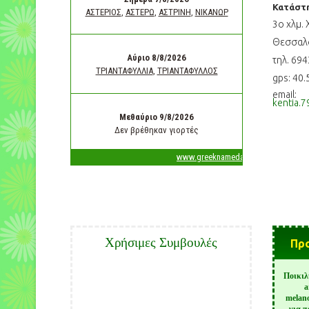
Κατάστ
από
retention
3ο χλμ. 
$1
avanzate
Θεσσαλ
έως
per
$5.000.
operatori
τηλ. 69
globali.
gps:
40.
email:
kentia.
Χρήσιμες Συμβουλές
Πρ
Ποικιλ
a
melano