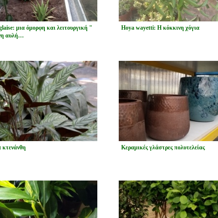
laise: μια όμορφη και λειτουργική "
Hoya wayetti: Η κόκκινη χόγια
νη αυλή…
 κτενάνθη
Κεραμικές γλάστρες πολυτελείας