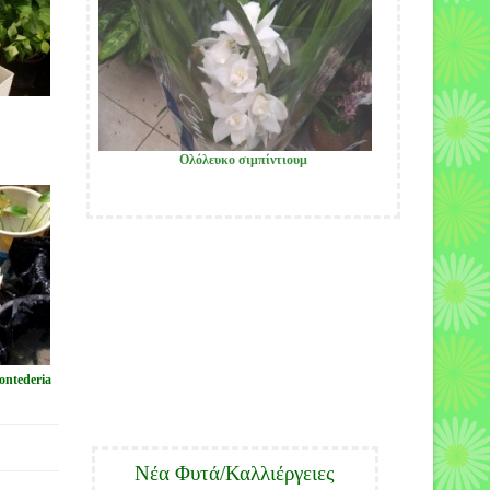
díky
online
casino
bez
ověření
identity
Ολόλευκο σιμπίντιουμ
bez
nutnosti
posílat
dokumenty.
ontederia
Νέα Φυτά/Καλλιέργειες