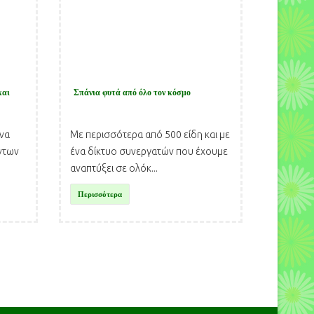
και
Σπάνια φυτά από όλο τον κόσμο
να
Με περισσότερα από 500 είδη και με
ντων
ένα δίκτυο συνεργατών που έχουμε
αναπτύξει σε ολόκ...
Περισσότερα