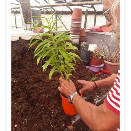
και προσαρμοστικότητας παρόλη την φαινομενικά εύθραυστη
εμφάνισή της. Τα άνθη της μεγαλόπρεπα και εντυπωσιακά
καλύπτουν όλο φάσμα των θερμών χρωμάτων και τείνουν να
εμφανίζονται πολλά πολλά μαζί σε κλαδιά που ξεπροβάλλουν
μεσά άπό τα φύλλα πλαισιώνοντας τέλεια το εκκεντρικά και με
γεωμετρικκή συμμετρία πράσινο σκούρο φύλλωμα της που έχει
την τάση να μεγαλώνει σε "πατώματα". Συνήθως κατά τη
διάρκεια της δεύτερης ανθοφορίας τα λουλούδια αυτά
πολλαπλασιάζονται τόσο σε ποσότητα όσο και σε διάρκρια με
αποτέλεσμμα να διατηρούνται μέχρι και 2 μήνές άθικτα πάνω
στο φυτό. Αν και τροπικό λουλούδι, δεν έχει ιδιαίτερες
απαιτήσεις σε φως και θερμότητα. Αναπτύσσεται και επιβίώνει
και σε μέρη με λιγότερο φωτισμό και θερμοκρασία μέχρι 12
βαθμούς Κέλσίου minimum. Η βάντα είναι πλουσιοπάροχη και
γενναιόδωρη με τους ανθρώπους που ζούν μάζί της κάί τήν
φροντίζουν, προσφέροντας τους απλόχερα τόσο πληθώρα
φύλλων όσο και τα πανέμορφα άνθη της καθόλη τη διάρκεια
του έτους, με βασική προυπόθεση να τηρούνται δύο
σημαντιικές παράμετροι όσον αφορά την καθημερινή της