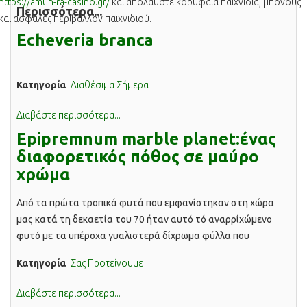
https://amun-ra-casino.gr/
και απολαύστε κορυφαία παιχνίδια, μπόνους
Περισσότερα...
και ασφαλές περιβάλλον παιχνιδιού.
Echeveria branca
Κατηγορία
Διαθέσιμα Σήμερα
Διαβάστε περισσότερα...
Epipremnum marble planet:ένας
διαφορετικός πόθος σε μαύρο
χρώμα
Από τα πρώτα τροπικά φυτά που εμφανίστηκαν στη χώρα
μας κατά τη δεκαετία του 70 ήταν αυτό τό αναρρίχώμενο
φυτό με τα υπέροχα γυαλιστερά δίχρωμα φύλλα που
ονομάζεται πόθος. Πρόκειται για ένα αειθαλές ανθεκτικότατο
Κατηγορία
Σας Προτείνουμε
φυτό εσωτερικού χώρου με γρήγορη ανάπτυξη και μεγάλη
προσαρμοστικότητα. Παρά τη τεράστια διάδοση του όμως, οι
Διαβάστε περισσότερα...
ποικιλίες που υπάρχουν ακόμα και σήμερα είναι πραγματικά