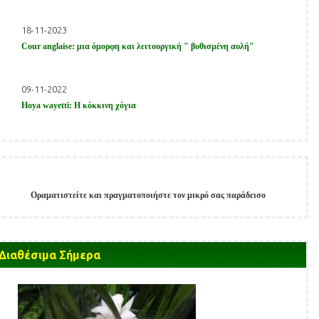
την lime light είναι και εκείνη που ονομάζεται little lamb με τη
διαφορά οτι τα άνθη της δεν έχουν στρόγγυλο σχήμά αλλά
18-11-2023
τριγωνικό σαν πυραμίδα, και το χρώμα τους είναι ολόλευκο.
Cour anglaise: μια όμορφη και λειτουργική " βυθισμένη αυλή"
Πολύ σημαντική πληροφορίά γίά τις ορτανσίες είναι η τακτική
μηνιαία λίπανσή τους με ειδικά σκευάσματα που προορίζονται
09-11-2022
αποκλειστικά για αυτές. Τέλος, σε σκιερές ή ημισιιερές θέσεις
Hoya wayetti: Η κόκκινη χόγια
είναι η ορθότερη επιλογή για κάλυψη πρασίνου ή και για
ολάνθιστες ρντυπωσιακές συνθέσεις.
Στα φυτώρια μας μπορείτε να βρείτε πολλές ποικιλίες
ορτανσίας ανάλογα με την εποχή.
Οραματιστείτε και πραγματοποιήστε τον μικρό σας παράδεισο
Παίξτε στο
Allstarcasino
και κερδίστε μεγάλα έπαθλα.
지금
melbet korea
에서 최고의 카지노 경험을 즐겨보세요!
Získejte
okamžitý
přístup
Διαθέσιμα Σήμερα
ke
hrám
díky