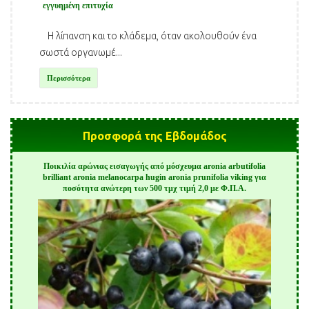
εγγυημένη επιτυχία
Η λίπανση και το κλάδεμα, όταν ακολουθούν ένα
σωστά οργανωμέ...
Περισσότερα
Προσφορά της Εβδομάδος
Ποικιλία αρώνιας εισαγωγής από μόσχευμα aronia arbutifolia
brilliant aronia melanocarpa hugin aronia prunifolia viking για
ποσότητα ανώτερη των 500 τμχ τιμή 2,0 με Φ.Π.Α.