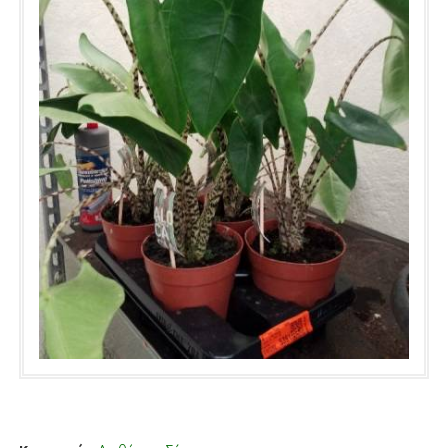
σιλικόνης ή κάποιας άλλης κολλητικής ουσίας, όπως ήταν η
συνήθης πρακτική παλαιότερα, προκειμένου να στερεωθούν
κάπου, είναι καταστροφική για το φυτλό άρα πλέον
απαγορευτική. Απλά τα αφήνουμε να ακουμπήσουν ελεύθερα
σε κάποια ουδέτερη επιφάνεια, όπως άμμος, βρύα, γυάλες,
αποξηραμένά φρούτά, ξέρόύς κορμούς ή κλαδιά δέντρων και
άλλα χωρίς επιπλέον επιβάρυνση. Σέ τέτοια σημεία μπορούν να
ζήσουν για χρόνια χωρίς κανένά πρόβλημα.Το δεύτερο πολύ
σημαντικό πράγμα για τη φροντίδα και την συντήρηση των
αερόφυτων είναι το τακτικό και συνεχές ποτισμά τους
ανάλογα με την ποικιλία τους. Για παράδειγμα η tillandsia
xerographica χρειάζεται νερό με λίπασμα για τροπικά φυτά
κάθε μήνα όλο το χρόνο τόσο στη ρίζα της όσο και στα φύλλα
με ψεκασμό. Ο ψεκασμός οφείλει να πραγματοποιείται πολύ πιο
συχνά, ειδικά το καλοκαίρι με ειδικό εργαλείο που διασπείρει το
νερο αρμονικά πάνω στο φυτό. Πώς θα ξέρουμε οτι το
αερόφυτό μας έχει ποτιστεί σωστά? Όταν το φύλλωμα του
στο μεγαλύτερο μέρος του θα έχει αλλάξει χρώμα κάί θά είναι