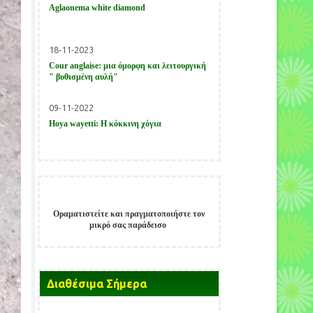
Aglaonema white diamond
18-11-2023
Cour anglaise: μια όμορφη και λειτουργική
" βυθισμένη αυλή"
09-11-2022
Hoya wayetti: Η κόκκινη χόγια
Οραματιστείτε και πραγματοποιήστε τον
μικρό σας παράδεισο
Παίξτε στο
Allstarcasino
και κερδίστε
지금
melbet korea
에서 최고의 카지노
Získejte
μεγάλα έπαθλα.
경험을 즐겨보세요!
okamžitý
přístup
Διαθέσιμα Σήμερα
ke