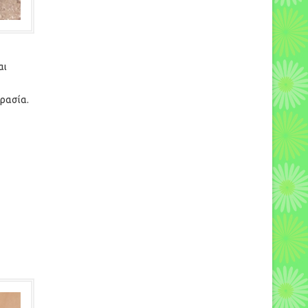
αι
γρασία.
ρος