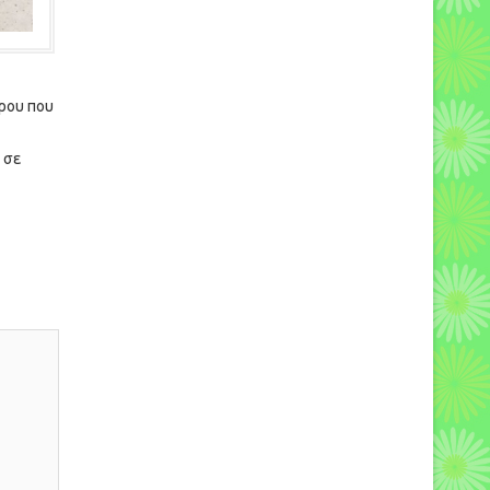
ρου που
 σε
διότι