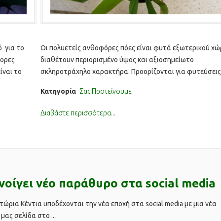
ό για το
Οι πολυετείς ανθοφόρες πόες είναι φυτά εξωτερικού χώ
φορες
διαθέτουν περιορισμένο ύψος και αξιοσημείωτο
ίναι το
σκληροτράχηλο χαρακτήρα. Προορίζονται για φυτεύσεις
μπολντουρα ή χαμηλά παρτέρια ακόμη και βραχόκηπους, 
Κατηγορία
Σας Προτείνουμε
δεν παγώνουν,…
Διαβάστε περισσότερα...
νοίγει νέο παράθυρο στα social media
τώρια Κέντια υποδέχονται την νέα εποχή στα social media με μια νέα
α μας σελίδα στο…