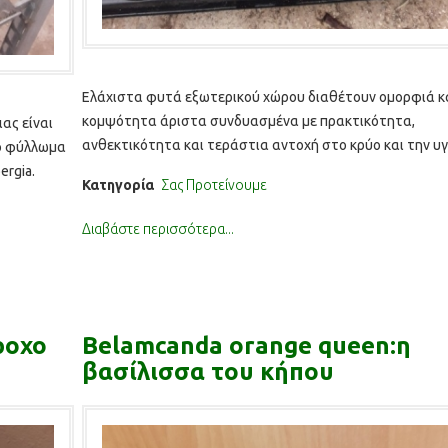
Ελάχιστα φυτά εξωτερικού χώρου διαθέτουν ομορφιά κ
κομψότητα άριστα συνδυασμένα με πρακτικότητα,
ιας είναι
ανθεκτικότητα και τεράστια αντοχή στο κρύο και την υ
ό φύλλωμα
Η Οξαλίδα bowie amarantha είναι ένας πολυετής ανθοφό
ergia.
Κατηγορία
Σας Προτείνουμε
θάμνος…
Διαβάστε περισσότερα...
ροχο
Belamcanda orange queen:η
βασίλισσα του κήπου