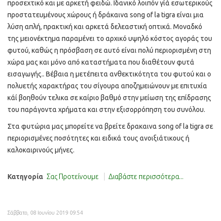
προσεχτικό και με αρκετή φειδώ. Ιδανικό λοιπόν γίά εσωτερικούς
προστατευμένους χώρους ή δράκαινα song of la tigra είναι μια
λύση απλή, πρακτική και αρκετά δελεαστική οπτικά. Μοναδκό
της μειονέκτημα παραμένει το αρχικό υψηλό κόστος αγοράς του
φυτού, καθώς η πρόσβαση σε αυτό είναι πολύ περιορισμένη στη
χώρα μας και μόνο από καταστήματα που διαθέτουν φυτά
εισαγωγής.. Βέβαια η μετέπειτα ανθεκτικότητα του φυτού και ο
πολυετής χαρακτήρας του σίγουρα αποζημειώνουν με επιτυχία
κάί βοηθούν τελικα σε καίριο βαθμό στην μείωση της επίδρασης
του παράγοντα χρήματα και στην εξισορρόπηση του συνόλου.
Στα φυτώρια μας μπορείτε να βρείτε δρακαινα song of la tigra σε
περιορισμένες ποσότητες και ειδικά τους ανοιξιάτικους ή
καλοκαιρινούς μήνες.
Κατηγορία
Σας Προτείνουμε
Διαβάστε περισσότερα...
Σάββατο, 08 Ιουνίου 2019 09:54