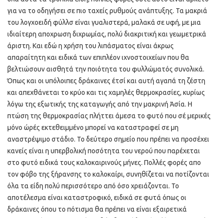
για να το οδηγήσει σε πιο ταχείς ρυθμούς ανάπτυξης. Τα μακριά
του λογχοειδή φύλλσ είναι γυαλιστερά, μαλακά σε υφή, με μια
ιδιαίτερη αποχρωση διχρωμίας, πολύ διακριτική και γεωμετρικά
άριστη. Και εδώ η χρήση του λιπάσματος είναι άκρως
απαραίτητη και ειδικά των επιπλέον ιχνοστοιχείων που θα
βελτιώσουν αισθητά την ποιότητα του φυλλώματός συνολικά.
Όπως και οι υπόλοιπες δράκαινες έτσί και αυτή αγαπά τη ζέστη
και απεχθάνεται το κρύο και τις χαμηλές θερμοκρασίες, κυρίως
λόγω της εξωτικής της καταγωγής από την μακρινή Άσία. Η
πτώση της θερμοκρασίας πλήττει άμεσα το φυτό που σέ μερικές
μόνο ώρές εκτεθειμμένο μπορεί να καταστραφεί σε μη
αναστρέψιμο στάδιο. Το δεύτερο σημείο που πρέπει να προσέχει
κανείς είναι η υπερβολική ποσότητα του νερού που παρέχεται
στο φυτό ειδικά τους καλοκαιρινούς μήνες. Πολλές φορές απο
τον φόβο της ξήρανσης το καλοκαίρι, συνηθίζεται να ποτίζονται
όλα τα είδη πολύ περισσότερο από όσο χρειάζονται. Το
αποτέλεσμα είναι καταστροφικό, ειδικά σε φυτά όπως οι
δράκαινες όπου το πότισμα θα πρέπει να είναι εξαιρετικά