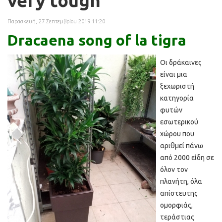
very tough
Παρασκευή, 27 Σεπτεμβρίου 2019 11:20
Dracaena song of la tigra
Οι δράκαινες
είναι μια
ξεχωριστή
κατηγορία
φυτών
εσωτερικού
χώρου που
αριθμεί πάνω
από 2000 είδη σε
όλον τον
πλανήτη, όλα
απίστευτης
ομορφιάς,
τεράστιας