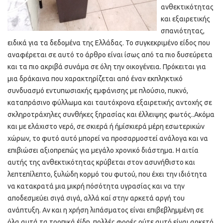
ανθεκτικότητας
και εξαιρετικής
σπανιότητας,
ειδικά για τα δεδομένα της Ελλάδας. Το συγκεκριμένο είδος που
αναφέρεται σε αυτό το άρθρο είναι ίσως από τα πιο δυσεύρετα
και τα πιο ακριβά συνάμα σε όλη την οικογένεια. Πρόκειται για
μια δράκαινα που χαρακτηρίζεται από έναν εκπληκτικό
συνδυασμό εντυπωσιακής εμφάνισης με πλούσιο, πυκνό,
καταπράσινο φύλλωμα και ταυτόχρονα εξαιρετικής αντοχής σε
σκληροτράχηλες συνθήκες ξηρασίας και έλλειψης φωτός..Ακόμα
και με ελάχιστο νερό, σε σκιερά ή ήμίσκιερά μέρη εσωτερικών
χώρων, το φυτό αυτό μπορεί να προσαρμοστεί ανάλογα και να
επιβιώσει αξιοπρεπώς για μεγάλο χρονικό διάστημα. Η αιτία
αυτής της ανθεκτικότητας κρύβεται στον ασυνήθιστο και
λεπτεπίλεπτο, ξυλώδη κορμό του φυτού, που έχει την ιδιότητα
να κατακρατά μια μικρή πόσότητα υγρασίας και να την
αποδεσμεύει σιγά σιγά, αλλά καί στην αρκετά αργή του
ανάπτυξη. Αν και η χρήση λιπάσματος είναι επιβεβλημμένη σε
όλα αυτά τα τροπικά έίδη, πολλές φορές ούτε αυτό είναι αρκετό