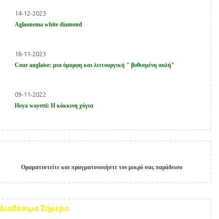
14-12-2023
Aglaonema white diamond
18-11-2023
Cour anglaise: μια όμορφη και λειτουργική " βυθισμένη αυλή"
09-11-2022
Hoya wayetti: Η κόκκινη χόγια
Οραματιστείτε και πραγματοποιήστε τον μικρό σας παράδεισο
Παίξτε στο
Allstarcasino
και κερδίστε μεγάλα έπαθλα.
지금
melbet korea
에서 최고의 카지노 경험을 즐겨보세요!
Získejte
okamžitý
přístup
Διαθέσιμα Σήμερα
ke