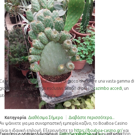
Cazimbo accedi è una piattaforma di gioco che offre una vasta gamma di
giochi da casinò e bonus esclusivi. Scopri di più su
cazimbo accedi
, un
sito sicuro e facile da navigare.
Κατηγορία
Διαθέσιμα Σήμερα
Διαβάστε περισσότερα...
Αν ψάχνετε για μια συναρπαστική εμπειρία καζίνο, το BoaBoa Casino
είναι η ιδανική επιλογή. Εξερευνήστε το
https://boaboa-casino.gr/
και
Experience seamless gaming at
1Win Bangladesh
with a vast selection
Enjoy top-notch mobile gaming with the
1xbet nepal app
, offering