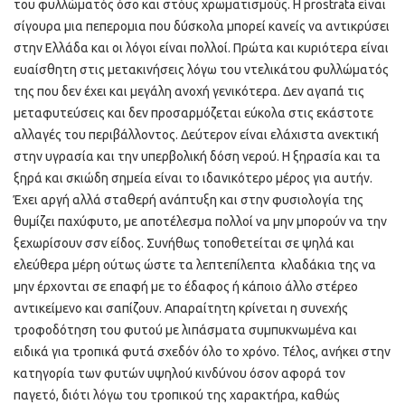
του φυλλώματός όσο και στόυς χρωματισμούς. Η prostrata είναι
σίγουρα μια πεπερομια που δύσκολα μπορεί κανείς να αντικρύσει
στην Ελλάδα και οι λόγοι είναι πολλοί. Πρώτα και κυριότερα είναι
ευαίσθητη στις μετακινήσεις λόγω του ντελικάτου φυλλώματός
της που δεν έχει και μεγάλη ανοχή γενικότερα. Δεν αγαπά τις
μεταφυτεύσεις και δεν προσαρμόζεται εύκολα στις εκάστοτε
αλλαγές του περιβάλλοντος. Δεύτερον είναι ελάχιστα ανεκτική
στην υγρασία και την υπερβολική δόση νερού. Η ξηρασία και τα
ξηρά και σκιώδη σημεία είναι το ιδανικότερο μέρος για αυτήν.
Έχει αργή αλλά σταθερή ανάπτυξη και στην φυσιολογία της
θυμίζει παχύφυτο, με αποτέλεσμα πολλοί να μην μπορούν να την
ξεχωρίσουν σσν είδος. Συνήθως τοποθετείται σε ψηλά και
ελεύθερα μέρη ούτως ώστε τα λεπτεπίλεπτα κλαδάκια της να
μην έρχονται σε επαφή με το έδαφος ή κάποιο άλλο στέρεο
αντικείμενο και σαπίζουν. Απαραίτητη κρίνεται η συνεχής
τροφοδότηση του φυτού με λιπάσματα συμπυκνωμένα και
ειδικά για τροπικά φυτά σχεδόν όλο το χρόνο. Τέλος, ανήκει στην
κατηγορία των φυτών υψηλού κινδύνου όσον αφορά τον
παγετό, διότι λόγω του τροπικού της χαρακτήρα, καθώς