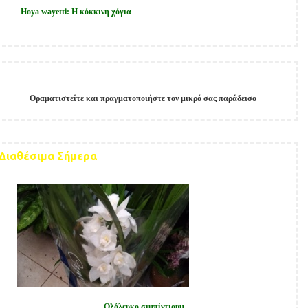
Hoya wayetti: Η κόκκινη χόγια
Οραματιστείτε και πραγματοποιήστε τον μικρό σας παράδεισο
Παίξτε στο
Allstarcasino
και κερδίστε μεγάλα έπαθλα.
지금
melbet korea
에서 최고의 카지노 경험을 즐겨보세요!
Získejte
okamžitý
přístup
Διαθέσιμα Σήμερα
ke
hrám
díky
online
casino
bez
ověření
identity
bez
Ολόλευκο σιμπίντιουμ