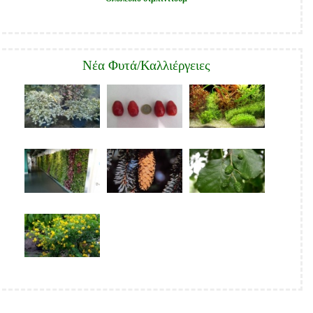
nutnosti
posílat
dokumenty.
Νέα Φυτά/Καλλιέργειες