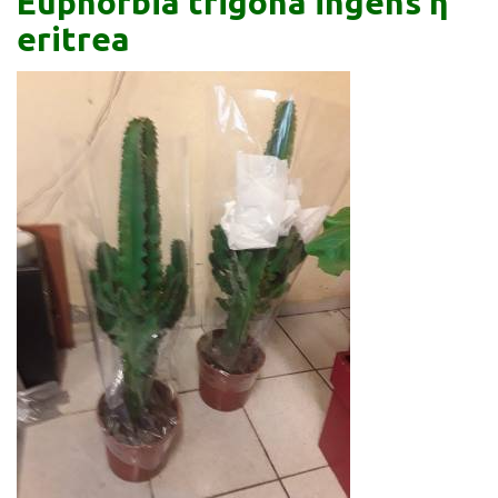
Euphorbia trigona ingens ή
eritrea