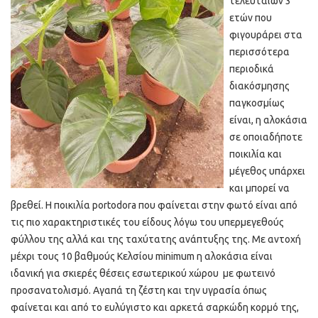
τελευταίων 3
ετών που
φιγουράρει στα
περισσότερα
περιοδικά
διακόσμησης
παγκοσμίως
είναι, η αλοκάσια
σε οποιαδήποτε
ποικιλία και
μέγεθος υπάρχει
και μπορεί να
βρεθεί. Η ποικιλία portodora που φαίνεται στην φωτό είναι από
τις πιο χαρακτηριστικές του είδους λόγω του υπερμεγεθούς
φύλλου της αλλά και της ταχύτατης ανάπτυξης της. Με αντοχή
μέχρι τους 10 βαθμούς Κελσίου minimum η αλοκάσια είναι
ιδανική για σκιερές θέσεις εσωτερικού χώρου με φωτεινό
προσανατολισμό. Αγαπά τη ζέστη και την υγρασία όπως
φαίνεται και από το ευλύγιστο και αρκετά σαρκώδη κορμό της,