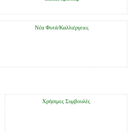
nutnosti
posílat
dokumenty.
Νέα Φυτά/Καλλιέργειες
Χρήσιμες Συμβουλές