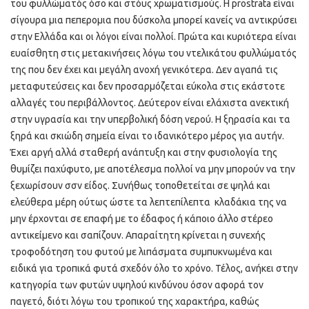
του φυλλώματός όσο και στόυς χρωματισμούς. Η prostrata είναι
σίγουρα μια πεπερομια που δύσκολα μπορεί κανείς να αντικρύσει
στην Ελλάδα και οι λόγοι είναι πολλοί. Πρώτα και κυριότερα είναι
ευαίσθητη στις μετακινήσεις λόγω του ντελικάτου φυλλώματός
της που δεν έχει και μεγάλη ανοχή γενικότερα. Δεν αγαπά τις
μεταφυτεύσεις και δεν προσαρμόζεται εύκολα στις εκάστοτε
αλλαγές του περιβάλλοντος. Δεύτερον είναι ελάχιστα ανεκτική
στην υγρασία και την υπερβολική δόση νερού. Η ξηρασία και τα
ξηρά και σκιώδη σημεία είναι το ιδανικότερο μέρος για αυτήν.
Έχει αργή αλλά σταθερή ανάπτυξη και στην φυσιολογία της
θυμίζει παχύφυτο, με αποτέλεσμα πολλοί να μην μπορούν να την
ξεχωρίσουν σσν είδος. Συνήθως τοποθετείται σε ψηλά και
ελεύθερα μέρη ούτως ώστε τα λεπτεπίλεπτα κλαδάκια της να
μην έρχονται σε επαφή με το έδαφος ή κάποιο άλλο στέρεο
αντικείμενο και σαπίζουν. Απαραίτητη κρίνεται η συνεχής
τροφοδότηση του φυτού με λιπάσματα συμπυκνωμένα και
ειδικά για τροπικά φυτά σχεδόν όλο το χρόνο. Τέλος, ανήκει στην
κατηγορία των φυτών υψηλού κινδύνου όσον αφορά τον
παγετό, διότι λόγω του τροπικού της χαρακτήρα, καθώς