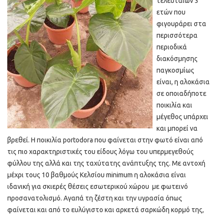
τελευταίων 3
ετών που
φιγουράρει στα
περισσότερα
περιοδικά
διακόσμησης
παγκοσμίως
είναι, η αλοκάσια
σε οποιαδήποτε
ποικιλία και
μέγεθος υπάρχει
και μπορεί να
βρεθεί. Η ποικιλία portodora που φαίνεται στην φωτό είναι από
τις πιο χαρακτηριστικές του είδους λόγω του υπερμεγεθούς
φύλλου της αλλά και της ταχύτατης ανάπτυξης της. Με αντοχή
μέχρι τους 10 βαθμούς Κελσίου minimum η αλοκάσια είναι
ιδανική για σκιερές θέσεις εσωτερικού χώρου με φωτεινό
προσανατολισμό. Αγαπά τη ζέστη και την υγρασία όπως
φαίνεται και από το ευλύγιστο και αρκετά σαρκώδη κορμό της,