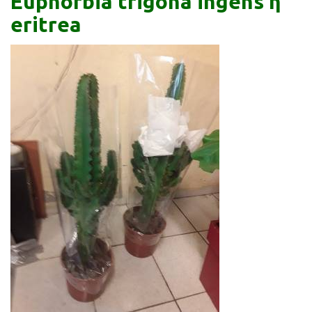
Euphorbia trigona ingens ή
eritrea