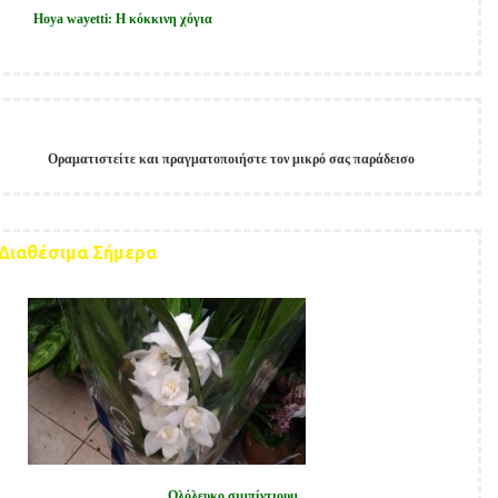
Hoya wayetti: Η κόκκινη χόγια
Οραματιστείτε και πραγματοποιήστε τον μικρό σας παράδεισο
Παίξτε στο
Allstarcasino
και κερδίστε μεγάλα έπαθλα.
지금
melbet korea
에서 최고의 카지노 경험을 즐겨보세요!
Získejte
okamžitý
přístup
Διαθέσιμα Σήμερα
ke
hrám
díky
online
casino
bez
ověření
identity
bez
Ολόλευκο σιμπίντιουμ