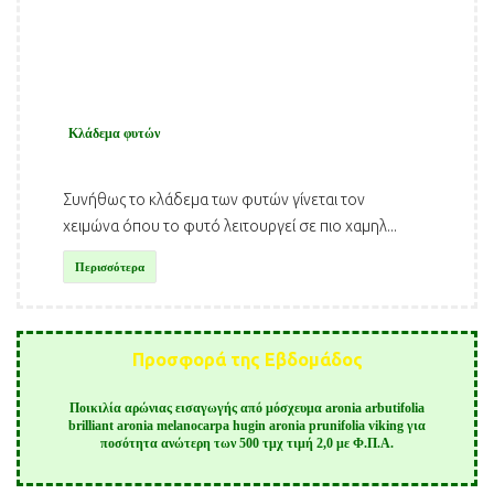
Κλάδεμα φυτών
Συνήθως το κλάδεμα των φυτών γίνεται τον
χειμώνα όπου το φυτό λειτουργεί σε πιο χαμηλ...
Περισσότερα
Προσφορά της Εβδομάδος
Ποικιλία αρώνιας εισαγωγής από μόσχευμα aronia arbutifolia
brilliant aronia melanocarpa hugin aronia prunifolia viking για
ποσότητα ανώτερη των 500 τμχ τιμή 2,0 με Φ.Π.Α.